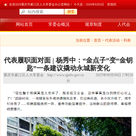
欢迎访问重庆市綦江区人大常委会办公室网站！ 今天是：
2026年8月6日 星期四
网站首页
常委会概况
规章制度
人代会
当前位置：
首页
> 代表活动 > 列表
代表履职面对面 | 杨秀中：“金点子”变“金钥
匙”一条建议撬动永城新变化
重庆市綦江区人大常委会
http:// www.qjrdw.gov.cn
2025年09月09日 17时26
分