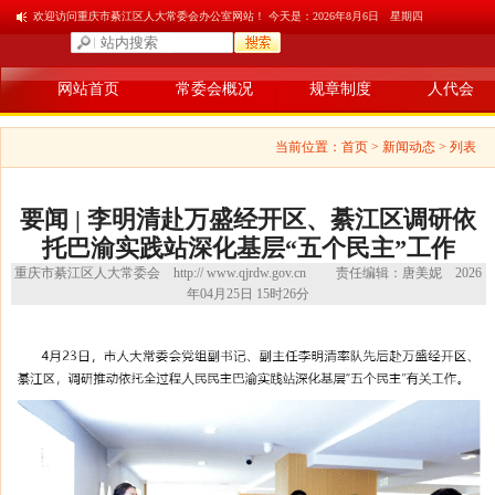
欢迎访问重庆市綦江区人大常委会办公室网站！ 今天是：
2026年8月6日 星期四
网站首页
常委会概况
规章制度
人代会
当前位置：
首页
> 新闻动态 > 列表
要闻 | 李明清赴万盛经开区、綦江区调研依
托巴渝实践站深化基层“五个民主”工作
重庆市綦江区人大常委会
http:// www.qjrdw.gov.cn
责任编辑：唐美妮
2026
年04月25日 15时26分