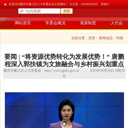
欢迎访问重庆市綦江区人大常委会办公室网站！ 今天是：
2026年8月8日 星期六
网站首页
常委会概况
规章制度
人代会
当前位置：
首页
> 新闻动态 > 列表
要闻 | “将资源优势转化为发展优势！” 唐鹏
程深入郭扶镇为文旅融合与乡村振兴划重点
重庆市綦江区人大常委会
http:// www.qjrdw.gov.cn
2025年10月16日 10时32
分