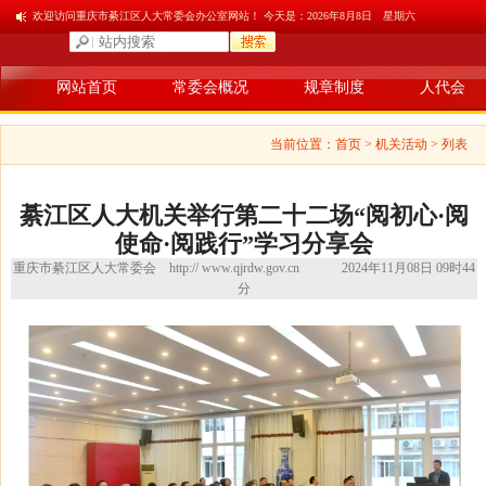
欢迎访问重庆市綦江区人大常委会办公室网站！ 今天是：
2026年8月8日 星期六
网站首页
常委会概况
规章制度
人代会
当前位置：
首页
> 机关活动 > 列表
綦江区人大机关举行第二十二场“阅初心·阅
使命·阅践行”学习分享会
重庆市綦江区人大常委会
http:// www.qjrdw.gov.cn
2024年11月08日 09时44
分