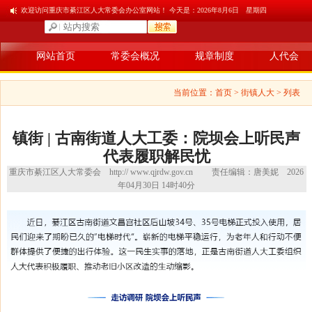
欢迎访问重庆市綦江区人大常委会办公室网站！ 今天是：
2026年8月6日 星期四
网站首页
常委会概况
规章制度
人代会
当前位置：
首页
> 街镇人大 > 列表
镇街 | 古南街道人大工委：院坝会上听民声
代表履职解民忧
重庆市綦江区人大常委会
http:// www.qjrdw.gov.cn
责任编辑：唐美妮
2026
年04月30日 14时40分