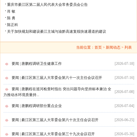
重庆市綦江区第二届人民代表大会常务委员会公告
肖 敏
陈 勇
陈正科
关于加快规划和建设綦江主城与渝黔高速复线快速通道的建议
当前位置：
首页
> 新闻动态 > 列表
要闻 | 唐鹏程调研卫生健康工作
[
2026-07-18
]
要闻 | 綦江区第三届人大常委会第六十一次主任会议召开
[
2026-07-16
]
要闻 | 唐鹏程在巡河检查时指出 突出问题导向坚持标本兼治 全
[
2026-07-08
]
力推动水环境质量持...
要闻 | 唐鹏程调研部分重点企业
[
2026-07-04
]
要闻 | 綦江区第三届人大常委会第六十次主任会议召开
[
2026-06-25
]
要闻 | 綦江区第三届人大常委会第三十九次会议召开
[
2026-05-30
]