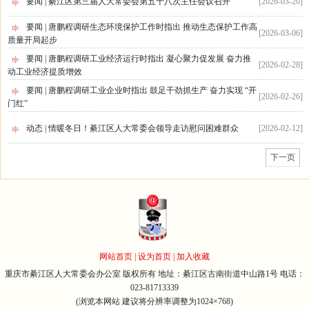
要闻 | 綦江区第三届人大常委会第五十八次主任会议召开
[
2026-03-20
]
要闻 | 唐鹏程调研生态环境保护工作时指出 推动生态保护工作高
[
2026-03-06
]
质量开局起步
要闻 | 唐鹏程调研工业经济运行时指出 凝心聚力促发展 奋力推
[
2026-02-28
]
动工业经济提质增效
要闻 | 唐鹏程调研工业企业时指出 鼓足干劲抓生产 奋力实现 “开
[
2026-02-26
]
门红”
动态 | 情暖冬日！綦江区人大常委会领导走访慰问困难群众
[
2026-02-12
]
下一页
网站首页
|
设为首页
|
加入收藏
重庆市綦江区人大常委会办公室 版权所有 地址：綦江区古南街道中山路1号 电话：
023-81713339
(浏览本网站 建议将分辨率调整为1024×768)