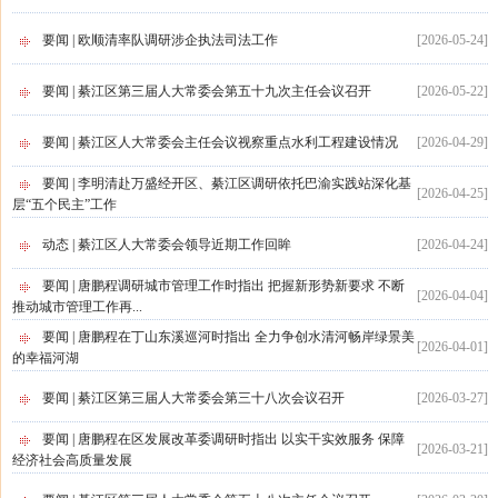
要闻 | 欧顺清率队调研涉企执法司法工作
[
2026-05-24
]
要闻 | 綦江区第三届人大常委会第五十九次主任会议召开
[
2026-05-22
]
要闻 | 綦江区人大常委会主任会议视察重点水利工程建设情况
[
2026-04-29
]
要闻 | 李明清赴万盛经开区、綦江区调研依托巴渝实践站深化基
[
2026-04-25
]
层“五个民主”工作
动态 | 綦江区人大常委会领导近期工作回眸
[
2026-04-24
]
要闻 | 唐鹏程调研城市管理工作时指出 把握新形势新要求 不断
[
2026-04-04
]
推动城市管理工作再...
要闻 | 唐鹏程在丁山东溪巡河时指出 全力争创水清河畅岸绿景美
[
2026-04-01
]
的幸福河湖
要闻 | 綦江区第三届人大常委会第三十八次会议召开
[
2026-03-27
]
要闻 | 唐鹏程在区发展改革委调研时指出 以实干实效服务 保障
[
2026-03-21
]
经济社会高质量发展