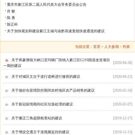
重庆市綦江区第二届人民代表大会常务委员会公告
肖 敏
陈 勇
陈正科
关于加快规划和建设綦江主城与渝黔高速复线快速通道的建议
当前位置：
首页
> 人大参阅 > 列表
关于将篆塘镇大峡口至玛钢厂段纳入綦江区G210国道改造项目
[
2020-04-28
]
一期的建议
关于对城区主次干道行道树进行修剪的建议
[
2020-04-23
]
关于做好在疫情防控期间农村地区农产品销售的建议
[
2020-02-24
]
关于新冠疫情期间社区垃圾处理的建议
[
2020-02-07
]
关于搬迁三角超限检查站的建议
[
2019-12-17
]
关于增设交通主干道视频监控的建议
[
2019-12-11
]