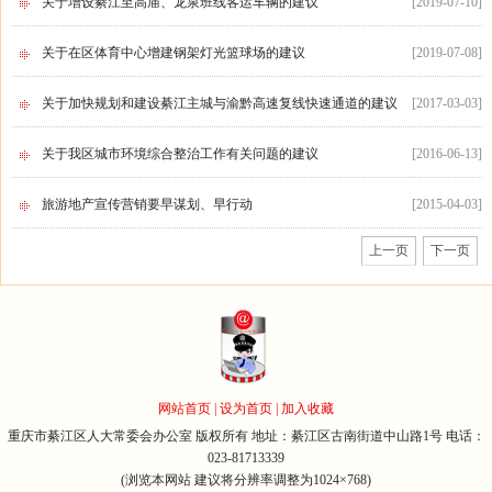
关于增设綦江至高庙、龙泉班线客运车辆的建议
[
2019-07-10
]
关于在区体育中心增建钢架灯光篮球场的建议
[
2019-07-08
]
关于加快规划和建设綦江主城与渝黔高速复线快速通道的建议
[
2017-03-03
]
关于我区城市环境综合整治工作有关问题的建议
[
2016-06-13
]
旅游地产宣传营销要早谋划、早行动
[
2015-04-03
]
上一页
下一页
网站首页
|
设为首页
|
加入收藏
重庆市綦江区人大常委会办公室 版权所有 地址：綦江区古南街道中山路1号 电话：
023-81713339
(浏览本网站 建议将分辨率调整为1024×768)